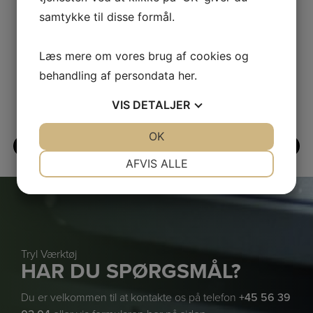
samtykke til disse formål.
VI BRUGER FØLGENDE
Læs mere om vores brug af cookies og
AGENTURER
behandling af persondata
her
.
VIS
DETALJER
JA
NEJ
OK
JA
NEJ
NØDVENDIGE
PRÆFERENCER
AFVIS ALLE
JA
NEJ
JA
NEJ
MARKETING
STATISTIK
Tryl Værktøj
HAR DU SPØRGSMÅL?
Du er velkommen til at kontakte os på telefon
+45 56 39