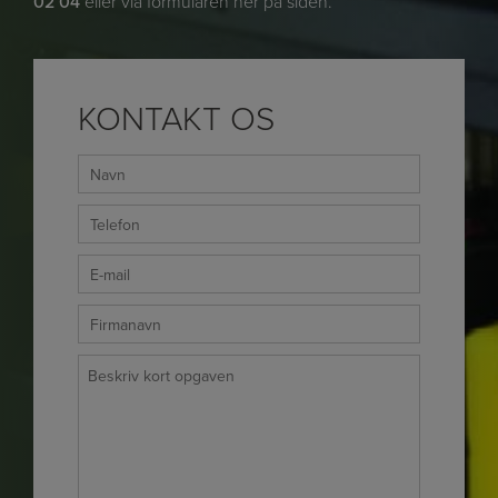
02 04
eller via formularen her på siden.
KONTAKT OS
Navn
*
Telefon
*
E-
mail
Firmanavn
*
*
Besked
*