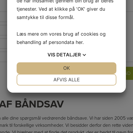
de har indsamlet gennem din brug af deres
tjenester. Ved at klikke på 'OK' giver du
Besked
samtykke til disse formål.
*
Læs mere om vores brug af cookies og
behandling af persondata
her
.
VIS
DETALJER
JA
NEJ
OK
JA
NEJ
NØDVENDIGE
PRÆFERENCER
AFVIS ALLE
JA
NEJ
JA
NEJ
MARKETING
STATISTIK
 AF BÅNDSAV
 på alle dine spørgsmål vedrørende båndsave. Vi har siden 2005 vær
k til forskellige virksomheder. Vi besidder derfor den rette viden 
ignende. Vi hjælper med at finde det produkt, der er bedst til gavn for