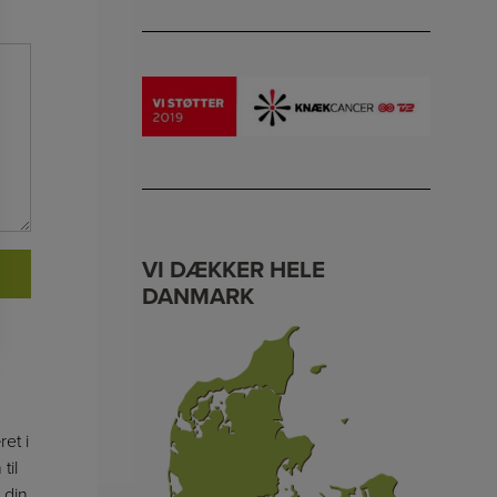
VI DÆKKER HELE
DANMARK
et i
til
 din