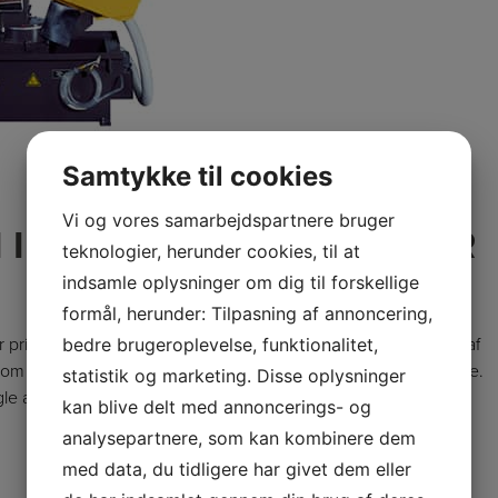
Samtykke til cookies
Vi og vores samarbejdspartnere bruger
 I KVALITET TIL GAVN FOR
teknologier, herunder cookies, til at
indsamle oplysninger om dig til forskellige
formål, herunder: Tilpasning af annoncering,
ver primært produceret af Everising som er en global producent af
bedre brugeroplevelse, funktionalitet,
m konstant forbedrer deres produkter til fordel for forbrugerne.
statistik og marketing. Disse oplysninger
le af de mest avancerede og pålidelige i Danmark.
kan blive delt med annoncerings- og
analysepartnere, som kan kombinere dem
med data, du tidligere har givet dem eller