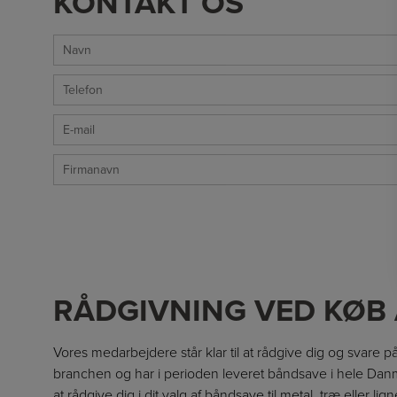
KONTAKT OS
Navn
*
Telefon
*
E-
mail
Firmanavn
*
*
RÅDGIVNING VED KØB
Vores medarbejdere står klar til at rådgive dig og svare
branchen og har i perioden leveret båndsave i hele Danmar
at rådgive dig i dit valg af båndsave til metal, træ eller l