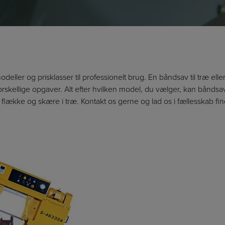
modeller og prisklasser til professionelt brug. En båndsav til træ elle
forskellige opgaver. Alt efter hvilken model, du vælger, kan bånds
t flække og skære i træ. Kontakt os gerne og lad os i fællesskab fi