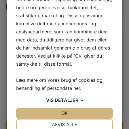
KONTAKT OS
bedre brugeroplevelse, funktionalitet,
statistik og marketing. Disse oplysninger
Navn
kan blive delt med annoncerings- og
*
analysepartnere, som kan kombinere dem
Telefon
*
med data, du tidligere har givet dem eller
E-
de har indsamlet gennem din brug af deres
mail
tjenester. Ved at klikke på 'OK' giver du
Firmanavn
*
samtykke til disse formål.
*
Besked
*
Læs mere om vores brug af cookies og
behandling af persondata
her
.
VIS
DETALJER
JA
NEJ
OK
JA
NEJ
NØDVENDIGE
PRÆFERENCER
AFVIS ALLE