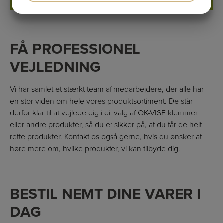
JA
NEJ
JA
NEJ
MARKETING
STATISTIK
FÅ PROFESSIONEL
VEJLEDNING
Vi har samlet et stærkt team af medarbejdere, der alle har
en stor viden om hele vores produktsortiment. De står
derfor klar til at vejlede dig i dit valg af OK-VISE klemmer
eller andre produkter, så du er sikker på, at du får de helt
rette produkter. Kontakt os også gerne, hvis du ønsker at
høre mere om, hvilke produkter, vi kan tilbyde dig.
BESTIL NEMT DINE VARER I
DAG