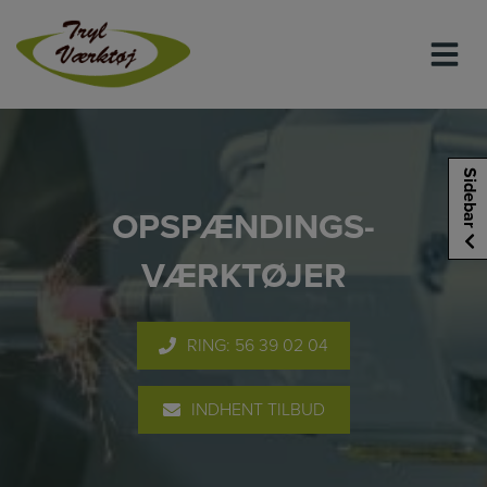
Hop
til
indholdet
Sidebar
OPSPÆNDINGS­
VÆRKTØJER
RING: 56 39 02 04
INDHENT TILBUD